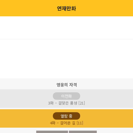
연재만화
영웅의 자격
이전화
3화 – 걸맞은 품성 [21]
열람 중
4화 – 걸어온 길 [11]