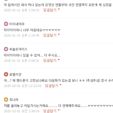
아 밀레시안 대사 하나 없는데 감정선 연출부터 사건 연결까지 모든게 제 심장을
답글달기
2025-01-31 오후 1:09:23
미리내아라
마지막이라니 너무 아쉽네요ㅠㅠㅠㅠㅠㅠ
답글달기
2025-01-31 오후 1:16:45
씨솔트아이스
마지막이라니 믿을 수 없어... 더 주시오...
답글달기
2025-01-31 오후 5:06:01
로렐리안
아...? 제 핸드폰이 고장났나봐요 다음화가 없는걸 보니 ㅎㅎ (주섬주섬) 잠시
답글달기
2025-02-01 오전 12:22:56
쵸나라
저를 울려놓고 어딜가시는거에요......... 더 연재해주세요.......ㅠㅠㅠㅠ
답글달기
2025-02-01 오전 2:38:30