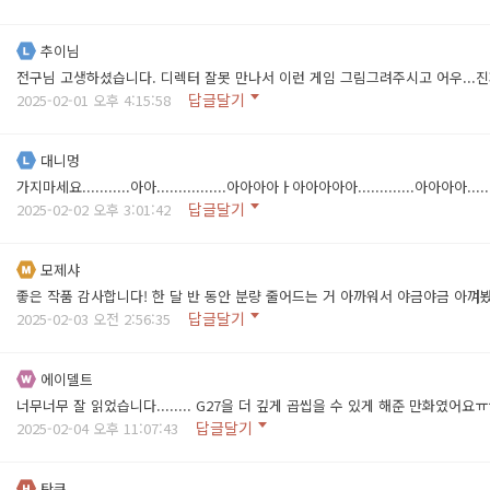
추이님
전구님 고생하셨습니다. 디렉터 잘못 만나서 이런 게임 그림그려주시고 어우...
답글달기
2025-02-01 오후 4:15:58
대니멍
가지마세요...........아아................아아아아ㅏ아아아아아.............
답글달기
2025-02-02 오후 3:01:42
모제샤
좋은 작품 감사합니다! 한 달 반 동안 분량 줄어드는 거 아까워서 야금야금 아껴봤
답글달기
2025-02-03 오전 2:56:35
에이델트
너무너무 잘 읽었습니다........ G27을 더 깊게 곱씹을 수 있게 해준 만화였어요ㅠㅠ 정말
답글달기
2025-02-04 오후 11:07:43
탄큐