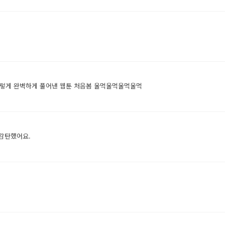
.밀레시안 서사를 이렇게 완벽하게 풀어낸 웹툰 처음봄 울먹울먹울먹울먹
 감탄했어요.