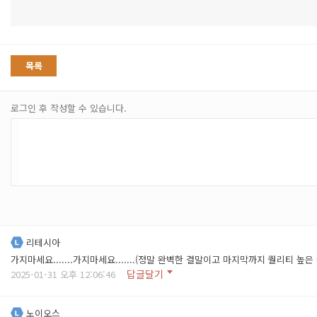
목록
로그인 후 작성할 수 있습니다.
리테시아
가지마세요.......가지마세요.......(정말 완벽한 결말이고 마지막까지 퀄리티 높
답글달기
2025-01-31 오후 12:06:46
노이오스