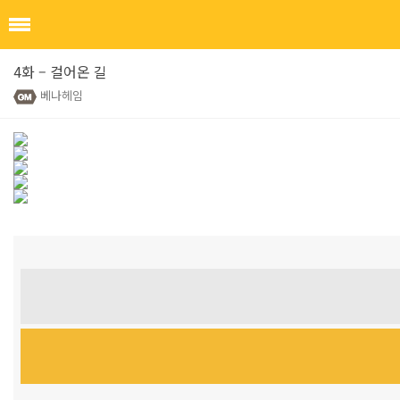
4화 – 걸어온 길
베나헤임