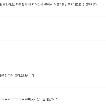
 관통했어요. 타블렛에 왜 피어싱을 붙이신 거죠? 불법무기개조로 신고합니다.
 수리를 맡기러 갔다오겠습니다
ㅠㅠㅠㅠㅠㅠㅠㅠㅠㅠㅠㅠㅠㅠ(바짓가랑이를 붙잡으며)