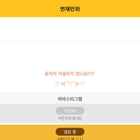
연재만화
솔직히 어울리지 않나요???
♡ ٩(´▽`)۶ ♡
마비스타그램
이전화
#친구초대 [6]
열람 중
#메이드복 [11]