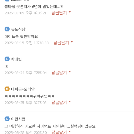
붕마정 못본지가 6년이 넘었는데...?!
답글달기
2025-03-05 오후 4:16:21
유노식당
메이드복 협찬받아요
답글달기
2025-03-15 오전 12:38:33
향래빗
:3
답글달기
2025-03-24 오후 7:55:04
대파공+모리안
ㅋㅋㅋㅋㅋㅋㅋㅋ귀여워옄ㅋㅋ
답글달기
2025-03-25 오후 3:27:03
이관시험
그 여장하신 기묘한 자이언트 지인분이...설혁님이었군요!
답글달기
2025-06-28 오전 2:09:30