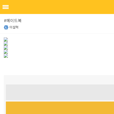
#메이드복
이설혁