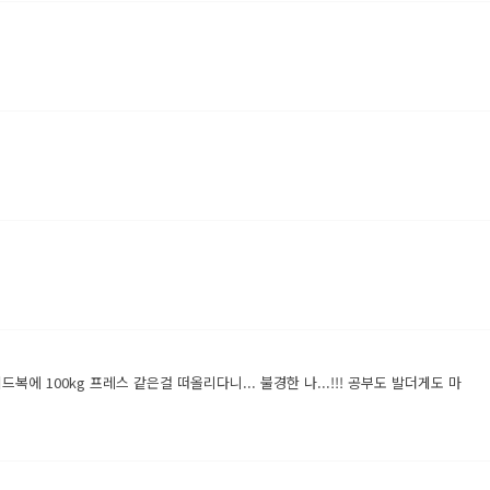
kg 프레스 같은걸 떠올리다니... 불경한 나...!!! 공부도 발더게도 마