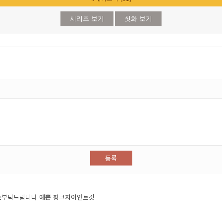
시리즈 보기
첫화 보기
등록
스트부탁드림니다 예쁜 핑크자이언트갓