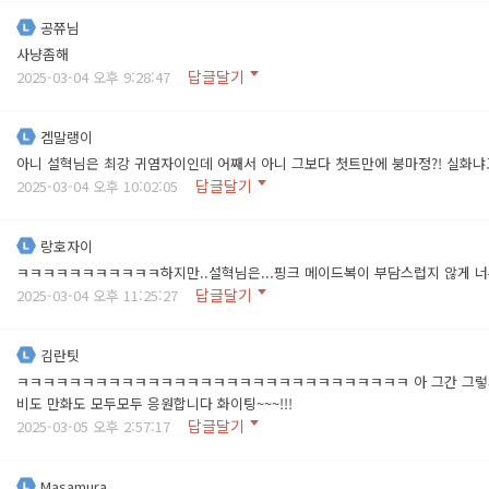
공쮸님
사냥좀해
답글달기
2025-03-04 오후 9:28:47
겜말랭이
아니 설혁님은 최강 귀염자이인데 어째서 아니 그보다 첫트만에 붕마정?! 실화냐
답글달기
2025-03-04 오후 10:02:05
랑호자이
ㅋㅋㅋㅋㅋㅋㅋㅋㅋㅋㅋ하지만..설혁님은...핑크 메이드복이 부담스럽지 않게 너
답글달기
2025-03-04 오후 11:25:27
김란팃
ㅋㅋㅋㅋㅋㅋㅋㅋㅋㅋㅋㅋㅋㅋㅋㅋㅋㅋㅋㅋㅋㅋㅋㅋㅋㅋㅋㅋㅋㅋ 아 그간 그렇게 바쁘
비도 만화도 모두모두 응원합니다 화이팅~~~!!!
답글달기
2025-03-05 오후 2:57:17
Masamura