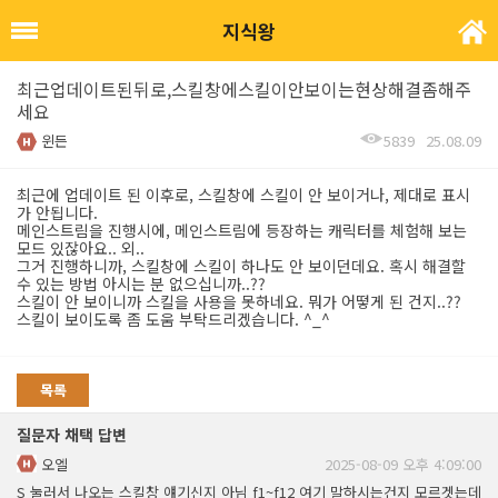
지식왕
최근업데이트된뒤로,스킬창에스킬이안보이는현상해결좀해주
세요
윈든
5839
25.08.09
최근에 업데이트 된 이후로, 스킬창에 스킬이 안 보이거나, 제대로 표시
가 안됩니다.
메인스트림을 진행시에, 메인스트림에 등장하는 캐릭터를 체험해 보는
모드 있잖아요.. 외..
그거 진행하니까, 스킬창에 스킬이 하나도 안 보이던데요. 혹시 해결할
수 있는 방법 아시는 분 없으십니까..??
스킬이 안 보이니까 스킬을 사용을 못하네요. 뭐가 어떻게 된 건지..??
스킬이 보이도록 좀 도움 부탁드리겠습니다. ^_^
목록
질문자 채택 답변
오엘
2025-08-09 오후 4:09:00
S 눌러서 나오는 스킬창 얘기신지 아님 f1~f12 여기 말하시는건지 모르겟는데