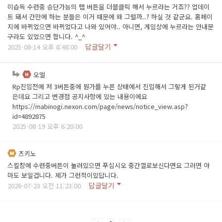
미습득 수련중 승단가능의 탭 버튼을 더블클릭 해서 누르라는 거죠?? 업데이
트 돼서 간만에 하는 분들은 이거 때문에 왜 그럴까..? 하실 것 같군요. 홈페이
지에 바뀌었으면 바뀌었다고 나와 있어야.. 아니면, 게임상에 누르라는 안내문
구라도 있었으면 합니다. ^_^
답글달기
2025-08-14 오후 8:48:00
오엘
Rp진입전에 저 3버튼중에 뭔가를 누른 상태에서 진입해서 그렇게 된거같
은데요 그리고 변경점 공지사항에 있는 내용이에요
https://mabinogi.nexon.com/page/news/notice_view.asp?
id=4892875
2025-08-19 오후 6:20:00
즈키노
스킬창에 수련중버튼이 눌려있으면 푸십시오 중간껄로보신다면요 그러면 아
마도 보일겁니다. 제가 그런적이있답니다.
답글달기
2026-07-23 오전 11:23:00