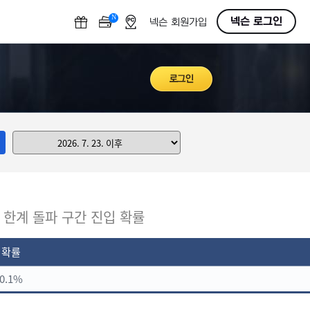
N
OFF
넥슨 로그인
넥슨 회원가입
구
한계 돌파 구간 진입 확률
확률
0.1%