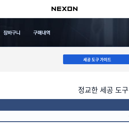
세공 도구 가이드
정교한 세공 도