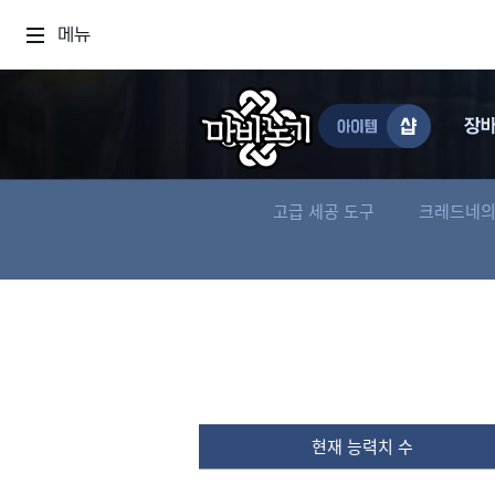
메뉴
고급 세공 도구
크레드네의
현재 능력치 수