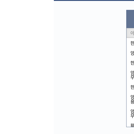
한
양
한
양
무
한
양
용
양
무