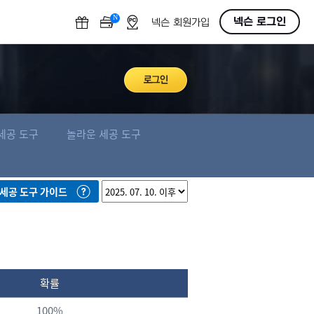
N
OFF
넥슨 로그인
넥슨 회원가입
세공 도구
놀라운 세공 도구
세공 도구 가이드
확률
100%